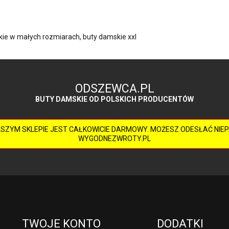
ie w małych rozmiarach
,
buty damskie xxl
ODSZEWCA.PL
BUTY DAMSKIE OD POLSKICH PRODUCENTÓW
ASZYM SKLEPIE JEST CAŁKOWICIE DARMOWY. MOŻESZ ODESŁAĆ NI
WYGODNEZWROTY.PL
TWOJE KONTO
DODATKI