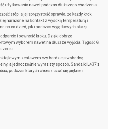
emność użytkowania nawet podczas dłuższego chodzenia.
ść stóp, a jej sprężystość sprawia, że każdy krok
rdziej narażone na kontakt z wysoką temperaturą i
 na co dzień, jak i podczas wyjątkowych okazji.
odparcie i pewność kroku. Dzięki dobrze
fortowym wyborem nawet na dłuższe wyjścia. Tęgość G,
oszeniu.
 koktajlowym zestawem czy bardziej swobodną
btelny, a jednocześnie wyrazisty sposób. Sandałki L437 z
cia, podczas których chcesz czuć się pięknie i