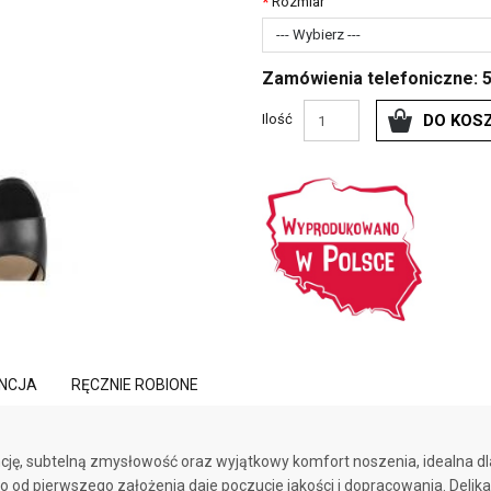
Rozmiar
--- Wybierz ---
Zamówienia telefoniczne: 
Ilość
DO KOS
NCJA
RĘCZNIE ROBIONE
ancję, subtelną zmysłowość oraz wyjątkowy komfort noszenia, idealna 
co od pierwszego założenia daje poczucie jakości i dopracowania. Del