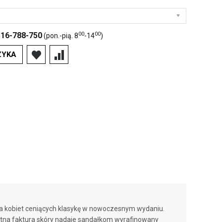
00
00
516-788-750
(pon.-pią. 8
-14
)
ZYKA
dla kobiet ceniących klasykę w nowoczesnym wydaniu.
ikatna faktura skóry nadaje sandałkom wyrafinowany