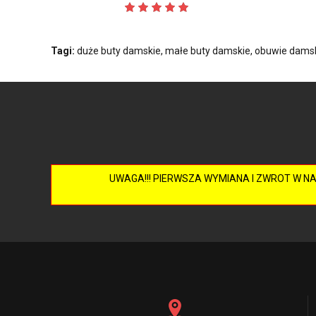
Tagi:
duże buty damskie
,
małe buty damskie
,
obuwie damsk
UWAGA!!! PIERWSZA WYMIANA I ZWROT W N