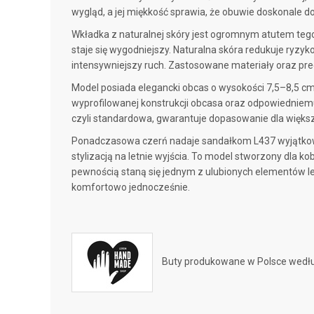
wygląd, a jej miękkość sprawia, że obuwie doskonale d
Wkładka z naturalnej skóry jest ogromnym atutem tego 
staje się wygodniejszy. Naturalna skóra redukuje ryzyk
intensywniejszy ruch. Zastosowane materiały oraz pre
Model posiada elegancki obcas o wysokości 7,5–8,5 cm,
wyprofilowanej konstrukcji obcasa oraz odpowiedniem
czyli standardowa, gwarantuje dopasowanie dla więks
Ponadczasowa czerń nadaje sandałkom L437 wyjątkowe
stylizacją na letnie wyjścia. To model stworzony dla ko
pewnością staną się jednym z ulubionych elementów let
komfortowo jednocześnie.
Buty produkowane w Polsce wedłu