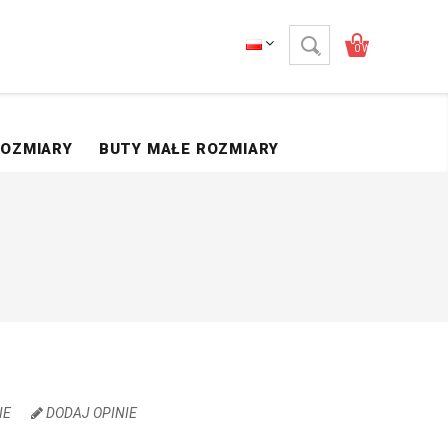
0 Wartość Produktów 
ROZMIARY
BUTY MAŁE ROZMIARY
IE
DODAJ OPINIE