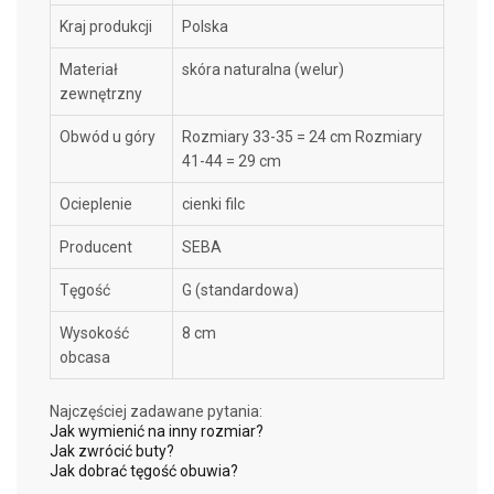
Kraj produkcji
Polska
Materiał
skóra naturalna (welur)
zewnętrzny
Obwód u góry
Rozmiary 33-35 = 24 cm Rozmiary
41-44 = 29 cm
Ocieplenie
cienki filc
Producent
SEBA
Tęgość
G (standardowa)
Wysokość
8 cm
obcasa
Najczęściej zadawane pytania:
Jak wymienić na inny rozmiar?
Jak zwrócić buty?
Jak dobrać tęgość obuwia?