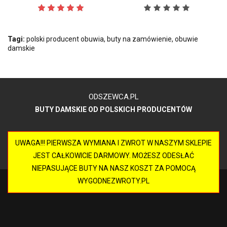
Tagi:
polski producent obuwia
,
buty na zamówienie
,
obuwie
damskie
ODSZEWCA.PL
BUTY DAMSKIE OD POLSKICH PRODUCENTÓW
UWAGA!!! PIERWSZA WYMIANA I ZWROT W NASZYM SKLEPIE
JEST CAŁKOWICIE DARMOWY. MOŻESZ ODESŁAĆ
NIEPASUJĄCE BUTY NA NASZ KOSZT ZA POMOCĄ
WYGODNEZWROTY.PL