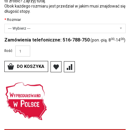
to zrobić?
Zajrzyj tutaj
.
Obok każdego rozmiaru jest przedział w jakim musi znajdować się
długość stopy.
Rozmiar
--- Wybierz ---
00
00
Zamówienia telefoniczne: 516-788-750
(pon.-pią. 8
-14
)
Ilość
DO KOSZYKA