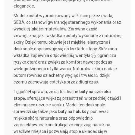
eleganckie.
Model został wyprodukowany w Polsce przez markę
SEBA, co stanowi gwarancję starannego wykonania oraz
wysokiej jakości materiałów. Zarówno część
zewnętrzna, jak i wkładka zostały wykonane z naturalnej
skóry. Dzięki temu obuwie jest miękkie, elastyczne i
doskonale dopasowuje się do kształtu stopy. Skórzana
wkładka zapewnia odpowiednią wentylację, ogranicza
ryzyko otarć oraz zwiększa komfort nawet podczas
wielogodzinnego użytkowania. Naturalna skóra nadaje
butom również szlachetny wygląd i trwałość, dzięki
czemu zachowują estetykę przez długi czas.
Tęgość H sprawia, że są to idealne
buty na szeroką
stopę
, oferujące większą przestrzeń w przedniej części i
eliminujące uczucie ucisku. Model ten doskonale
sprawdzi się także jako
buty na haluksy
, ponieważ
miękka skóra naturalna oraz odpowiednio
zaprojektowana konstrukcja zmniejszają nacisk na
wrażliwe miejsca i pozwalają stopie układać się w