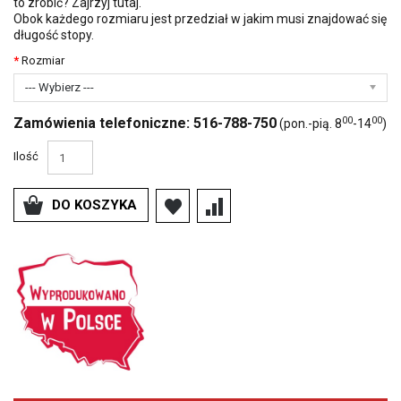
to zrobić?
Zajrzyj tutaj
.
Obok każdego rozmiaru jest przedział w jakim musi znajdować się
długość stopy.
Rozmiar
--- Wybierz ---
00
00
Zamówienia telefoniczne: 516-788-750
(pon.-pią. 8
-14
)
Ilość
DO KOSZYKA