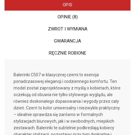
OPIS
OPINIE (8)
ZWROT I WYMIANA
GWARANCJA
RĘCZNIE ROBIONE
Balerinki C507 w klasycznej czerni to esencja
ponadczasowej elegancji i codziennego komfortu. Ten
model został zaprojektowany z myślą o kobietach, które
oczekują od obuwia nie tylko stylowego wyglądu, ale
również doskonałego dopasowania i wygody przez cały
dzień. Czerń to kolor uniwersalny i niezwykle praktyczny
– idealnie sprawdza się zarówno w formalnych
stylizacjach biurowych, jak i w swobodnych, miejskich
zestawach. Balerinki te subtelnie podkreślają kobiecy
charakter stylizacji, pozostając przy tym dyskretne i